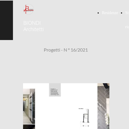
Residenze
St
BIONDI
ri
Architetti
Progetti - N ° 16/2021